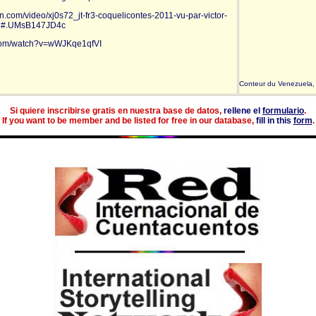
n.com/video/xj0s72_jt-fr3-coquelicontes-2011-vu-par-victor-
on#.UMsB147JD4c
.com/watch?v=wWJKqe1qfVI
Conteur du Venezuela, 
Si quiere inscribirse gratis en nuestra base de datos,
rellene el
formulario
.
If you want to be member and be listed for free in our database,
fill in this
form
.