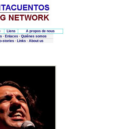
e
Liens
A propos de nous
os
·
Enlaces
·
Quiénes somos
o-stories
·
Links
·
About us