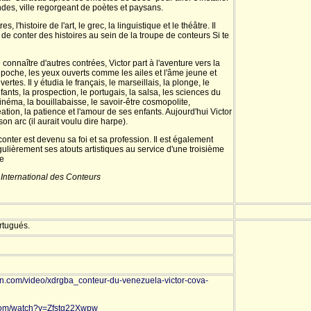
des, ville regorgeant de poètes et paysans.
res, l'histoire de l'art, le grec, la linguistique et le théâtre. Il
rt de conter des histoires au sein de la troupe de conteurs Si te
connaître d'autres contrées, Victor part à l'aventure vers la
 poche, les yeux ouverts comme les ailes et l'âme jeune et
es. Il y étudia le français, le marseillais, la plonge, le
fants, la prospection, le portugais, la salsa, les sciences du
cinéma, la bouillabaisse, le savoir-être cosmopolite,
éation, la patience et l'amour de ses enfants. Aujourd'hui Victor
on arc (il aurait voulu dire harpe).
conter est devenu sa foi et sa profession. Il est également
gulièrement ses atouts artistiques au service d'une troisième
ie
International des Conteurs
rtugués.
on.com/video/xdrgba_conteur-du-venezuela-victor-cova-
.com/watch?v=Zfstg22Xwpw