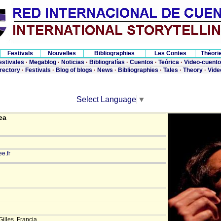
Festivals
Nouvelles
Bibliographies
Les Contes
Théori
estivales
·
Megablog
·
Noticias
·
Bibliografías
·
Cuentos
·
Teórica
·
Video-cuent
irectory
·
Festivals
·
Blog of blogs
·
News
·
Bibliographies
·
Tales
·
Theory
·
Vide
Select Language
▼
ea
ee.fr
Gilles. Francia