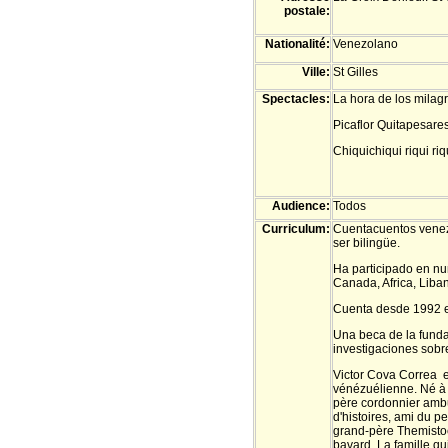
postale:
Nationalité:
Venezolano
Ville:
St Gilles
Spectacles:
La hora de los milagr
Picaflor Quitapesare
Chiquichiqui riqui ri
Audience:
Todos
Curriculum:
Cuentacuentos venezo
ser bilingüe.
Ha participado en nu
Canada, Africa, Liba
Cuenta desde 1992 e
Una beca de la funda
investigaciones sobr
Victor Cova Correa e
vénézuélienne. Né à C
père cordonnier ambu
d'histoires, ami du 
grand-père Themistocl
bavard. La famille qu