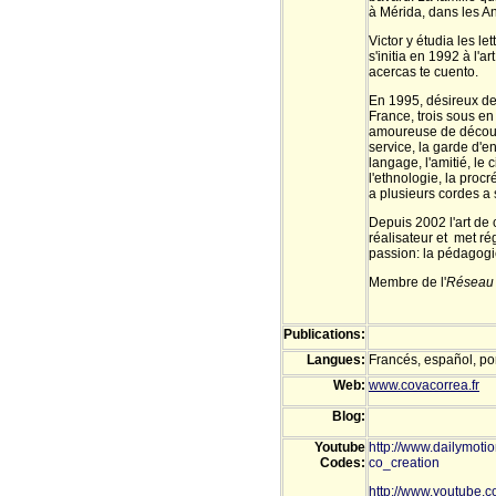
à Mérida, dans les An
Victor y étudia les lett
s'initia en 1992 à l'a
acercas te cuento.
En 1995, désireux de 
France, trois sous en
amoureuse de découvert
service, la garde d'en
langage, l'amitié, le 
l'ethnologie, la procr
a plusieurs cordes a s
Depuis 2002 l'art de 
réalisateur et met ré
passion: la pédagog
Membre de l'
Réseau 
Publications:
Langues:
Francés, español, po
Web:
www.covacorrea.fr
Blog:
Youtube
http://www.dailymoti
Codes:
co_creation
http://www.youtube