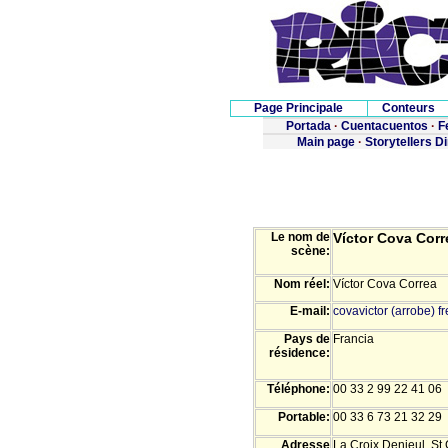
Page Principale
Conteurs
Portada
·
Cuentacuentos
·
F
Main page
·
Storytellers D
Le nom de
Víctor Cova Corr
scène:
Nom réel:
Víctor Cova Correa
E-mail:
covavictor (arrobe) fr
Pays de
Francia
résidence:
Téléphone:
00 33 2 99 22 41 06
Portable:
00 33 6 73 21 32 29
Adresse
La Croix Denieul. St 