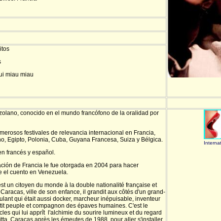
itos
s
qui miau miau
lano, conocido en el mundo francófono de la oralidad por
merosos festivales de relevancia internacional en Francia,
no, Egipto, Polonia, Cuba, Guyana Francesa, Suiza y Bélgica.
Interna
n francés y español.
ción de Francia le fue otorgada en 2004 para hacer
e el cuento en Venezuela.
st un citoyen du monde à la double nationalité française et
aracas, ville de son enfance, il grandit aux côtés d'un grand-
lant qui était aussi docker, marcheur inépuisable, inventeur
petit peuple et compagnon des épaves humaines. C'est le
es qui lui apprît l'alchimie du sourire lumineux et du regard
itta Caracas après les émeutes de 1988 pour aller s'installer