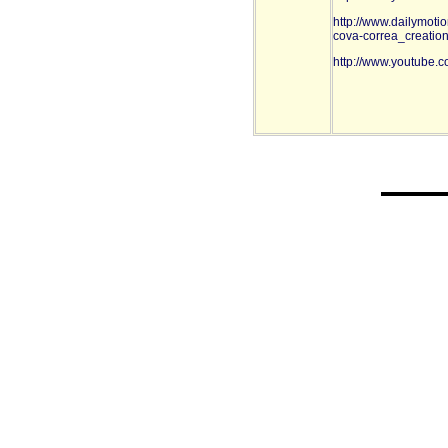
http://www.dailymotio
cova-correa_creati
http://www.youtube