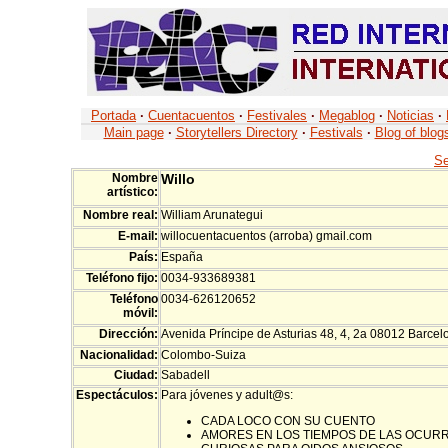
Portada
·
Cuentacuentos
·
Festivales
·
Megablog
·
Noticias
·
Main page
·
Storytellers Directory
·
Festivals
·
Blog of blog
Se
Nombre
Willo
artístico:
Nombre real:
William Arunategui
E-mail:
willocuentacuentos (arroba) gmail.com
País:
España
Teléfono fijo:
0034-933689381
Teléfono
0034-626120652
móvil:
Dirección:
Avenida Príncipe de Asturias 48, 4, 2a 08012 Barcel
Nacionalidad:
Colombo-Suiza
Ciudad:
Sabadell
Espectáculos:
Para jóvenes y adult@s:
CADA LOCO CON SU CUENTO
AMORES EN LOS TIEMPOS DE LAS OCURR