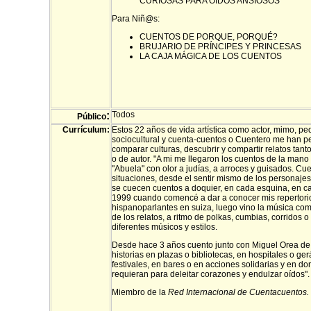
CURIOSAS PARA OIDOS ANSIOSOS
Para Niñ@s:
CUENTOS DE PORQUE, PORQUÉ?
BRUJARIO DE PRÍNCIPES Y PRINCESAS
LA CAJA MÁGICA DE LOS CUENTOS
:
Todos
Público
Currículum:
Estos 22 años de vida artística como actor, mimo, p
sociocultural y cuenta-cuentos o Cuentero me han per
comparar culturas, descubrir y compartir relatos tant
o de autor. "A mi me llegaron los cuentos de la mano 
"Abuela" con olor a judías, a arroces y guisados. Cu
situaciones, desde el sentir mismo de los personaje
se cuecen cuentos a doquier, en cada esquina, en cad
1999 cuando comencé a dar a conocer mis repertori
hispanoparlantes en suiza, luego vino la música c
de los relatos, a ritmo de polkas, cumbias, corridos o
diferentes músicos y estilos.
Desde hace 3 años cuento junto con Miguel Orea d
historias en plazas o bibliotecas, en hospitales o ger
festivales, en bares o en acciones solidarias y en d
requieran para deleitar corazones y endulzar oídos".
Miembro de la
Red Internacional de Cuentacuentos.