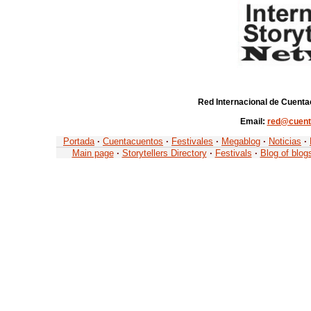
Red Internacional de Cuenta
Email:
red@cuent
Portada
·
Cuentacuentos
·
Festivales
·
Megablog
·
Noticias
·
Main page
·
Storytellers Directory
·
Festivals
·
Blog of blog