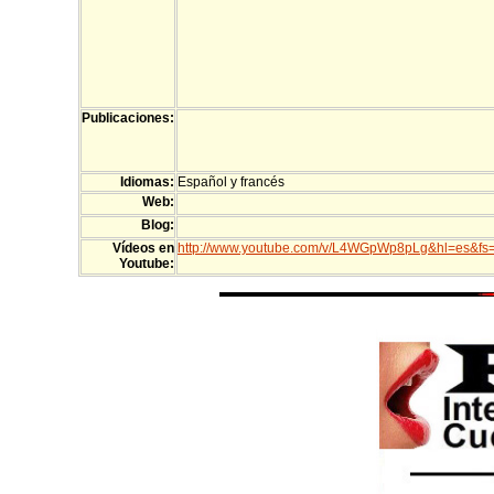
Publicaciones:
Idiomas:
Español y francés
Web:
Blog:
Vídeos en
http://www.youtube.com/v/L4WGpWp8pLg&hl=es&fs
Youtube: