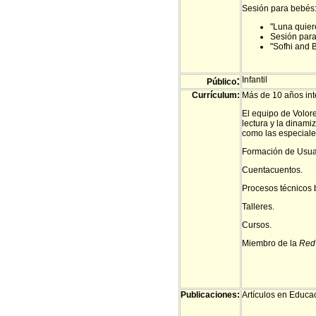
Sesión para bebés
"Luna quier
Sesión para
"Sofhi and 
:
Infantil
Público
Currículum:
Más de 10 años inte
El equipo de Volore
lectura y la dinami
como las especiales
Formación de Usua
Cuentacuentos.
Procesos técnicos b
Talleres.
Cursos.
Miembro de la
Red 
Publicaciones:
Artículos en Educac