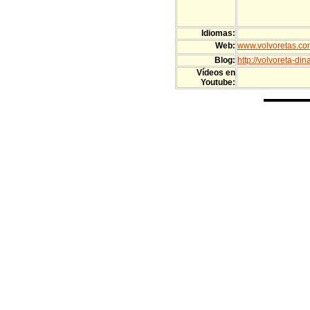
Idiomas:
Web:
www.volvoretas.co
Blog:
http://volvoreta-di
Vídeos en
Youtube: