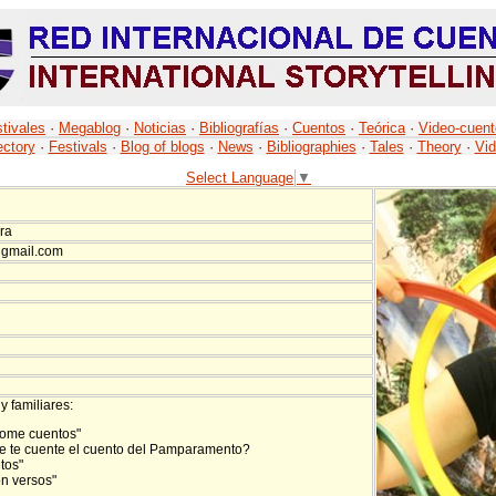
tivales
·
Megablog
·
Noticias
·
Bibliografías
·
Cuentos
·
Teórica
·
Video-cuen
ectory
·
Festivals
·
Blog of blogs
·
News
·
Bibliographies
·
Tales
·
Theory
·
Vid
Select Language
▼
ra
) gmail.com
y familiares:
come cuentos"
e te cuente el cuento del Pamparamento?
tos"
n versos"