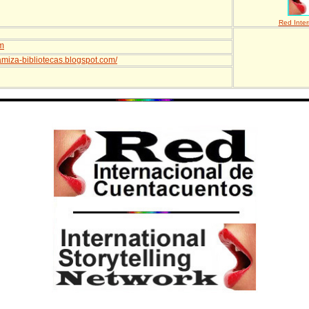
Red Inte
m
namiza-bibliotecas.blogspot.com/