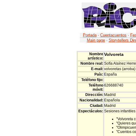
Portada
·
Cuentacuentos
·
Fes
Main page
·
Storytellers Dir
Nombre
Volvoreta
artístico:
Nombre real:
Sofía Alaínez Herre
E-mail:
volvoretas (arroba
País:
España
Teléfono fijo:
Teléfono
626688740
móvil:
Dirección:
Madrid
Nacionalidad:
Española
Ciudad:
Madrid
Espectáculos:
Sesiones infantiles 
"Volvoreta 
"Quieres qu
"Olimpicuen
"Cuentos co