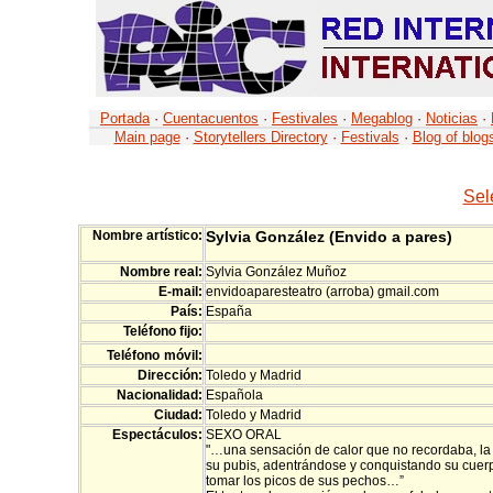
Portada
·
Cuentacuentos
·
Festivales
·
Megablog
·
Noticias
·
Main page
·
Storytellers Directory
·
Festivals
·
Blog of blog
Sel
Nombre artístico:
Sylvia González (Envido a pares)
Nombre real:
Sylvia González Muñoz
E-mail:
envidoaparesteatro (arroba) gmail.com
País:
España
Teléfono fijo:
Teléfono
móvil:
Dirección:
Toledo y Madrid
Nacionalidad:
Española
Ciudad:
Toledo y Madrid
Espectáculos:
SEXO ORAL
"…una sensación de calor que no recordaba, l
su pubis, adentrándose y conquistando su cu
tomar los picos de sus pechos…”