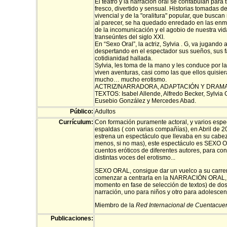
El teatro y la narración oral se confabulan para
fresco, divertido y sensual. Historias tomadas de
vivencial y de la "oralitura" popular, que busca
al parecer, se ha quedado enredado en las enma
de la incomunicación y el agobio de nuestra vi
transeúntes del siglo XXI.
En “Sexo Oral”, la actriz, Sylvia . G, va jugando 
despertando en el espectador sus sueños, sus f
cotidianidad hallada.
Sylvia, les toma de la mano y les conduce por l
viven aventuras, casi como las que ellos quisieran
mucho… mucho erotismo.
ACTRIZ/NARRADORA, ADAPTACIÓN Y DRAMATU
TEXTOS: Isabel Allende, Alfredo Becker, Sylvi
Eusebio González y Mercedes Abad.
Público:
Adultos
Currículum:
Con formación puramente actoral, y varios espec
espaldas ( con varias compañías), en Abril de 2
estrena un espectáculo que llevaba en su cabe
menos, si no mas), este espectáculo es SEXO O
cuentos eróticos de diferentes autores, para con
distintas voces del erotismo...
SEXO ORAL, consigue dar un vuelco a su carrer
comenzar a centrarla en la NARRACIÓN ORAL, c
momento en fase de selección de textos) de do
narración, uno para niños y otro para adolescen
Miembro de la
Red Internacional de Cuentacue
Publicaciones: