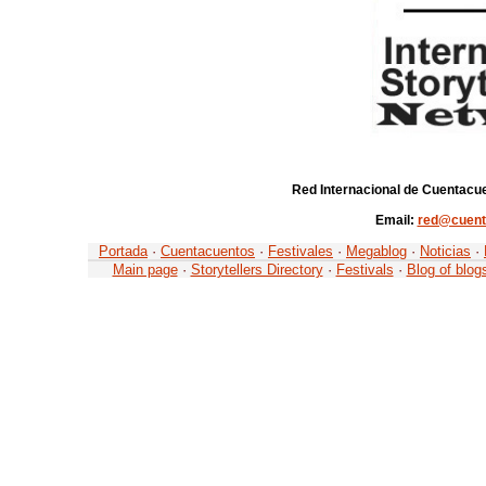
Red Internacional de Cuentacue
Email:
red@cuent
Portada
·
Cuentacuentos
·
Festivales
·
Megablog
·
Noticias
·
Main page
·
Storytellers Directory
·
Festivals
·
Blog of blog