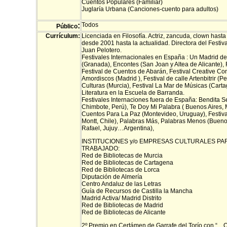
Cuentos Populares (Familiar)
Juglaría Urbana (Canciones-cuento para adultos)
:
Todos
Público
Currículum:
Licenciada en Filosofía. Actriz, zancuda, clown hast
desde 2001 hasta la actualidad. Directora del Festi
Juan Pelotero.
Festivales Internacionales en España : Un Madrid d
(Granada), Encontes (San Joan y Altea de Alicante), 
Festival de Cuentos de Abarán, Festival Creative Co
Amordiscos (Madrid ), Festival de calle Artenbitrir (Pet
Culturas (Murcia), Festival La Mar de Músicas (Carta
Literatura en la Escuela de Barranda.
Festivales Internaciones fuera de España: Bendita S
Chimbote, Perú), Te Doy Mi Palabra ( Buenos Aires, 
Cuentos Para La Paz (Montevideo, Uruguay), Festiv
Montt, Chile), Palabras Más, Palabras Menos (Buen
Rafael, Jujuy…Argentina),
INSTITUCIONES y/o EMPRESAS CULTURALES PA
TRABAJADO:
Red de Bibliotecas de Murcia
Red de Bibliotecas de Cartagena
Red de Bibliotecas de Lorca
Diputación de Almería
Centro Andaluz de las Letras
Guía de Recursos de Castilla la Mancha
Madrid Activa/ Madrid Distrito
Red de Bibliotecas de Madrid
Red de Bibliotecas de Alicante
2º Premio en Certámen de Garrafe del Torío con “…