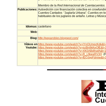
Miembro de la
Red Internacional de Cuentacuentos.
Publicaciones:
Autoedición con financiación colectiva en crowfundi
Cuentos Cantados “Juglaría Urbana”. Cuentos en to
habituales de los juglares de antaño. Letras y Músic
Idiomas:
castellano
Web:
Blog:
http://peparobles.blogspot.com/
Vídeos en
https://www.youtube.com/watch?v=lYnOUmqzKdk&t
Youtube:
https://www.youtube.com/watch?v=pzBn8kKeOfE&t=
https://www.youtube.com/watch?v=XK0ABdlhafA&t=
https://www.youtube.com/watch?v=R_LfkwaRV3Q
(F
https://www.youtube.com/watch?v=fEQJggFdmiw&t=