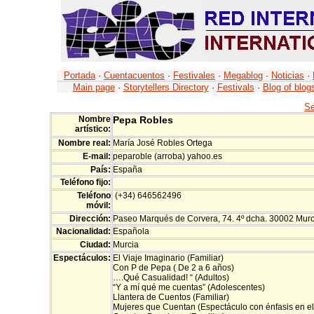
Portada
·
Cuentacuentos
·
Festivales
·
Megablog
·
Noticias
·
Main page
·
Storytellers Directory
·
Festivals
·
Blog of blog
Se
Nombre
Pepa Robles
artístico:
Nombre real:
María José Robles Ortega
E-mail:
peparoble (arroba) yahoo.es
País:
España
Teléfono fijo:
Teléfono
(+34) 646562496
móvil:
Dirección:
Paseo Marqués de Corvera, 74. 4º dcha. 30002 Murc
Nacionalidad:
Española
Ciudad:
Murcia
Espectáculos:
El Viaje Imaginario (Familiar)
Con P de Pepa ( De 2 a 6 años)
….Qué Casualidad! “ (Adultos)
“Y a mí qué me cuentas” (Adolescentes)
Llantera de Cuentos (Familiar)
Mujeres que Cuentan (Espectáculo con énfasis en e