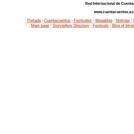
Red Internacional de Cuenta
www.cuentacuentos.eu
Portada
·
Cuentacuentos
·
Festivales
·
Megablog
·
Noticias
·
Main page
·
Storytellers Directory
·
Festivals
·
Blog of blog