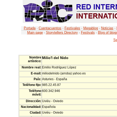
Portada
·
Cuentacuentos
·
Festivales
·
Megablog
·
Noticias
·
Main page
·
Storytellers Directory
·
Festivals
·
Blog of blog
Se
Nombre
Milio'l del Nido
artístico:
Nombre real:
Emilio Rodríguez López
E-mail:
miliodelnido (arroba) yahoo.es
País:
Asturies - España
Teléfono fijo:
985.22.45.87
Teléfono
600.342.946
móvil:
Dirección:
Uviéu - Oviedo
Nacionalidad:
Española
Ciudad:
Uviéu - Oviedo