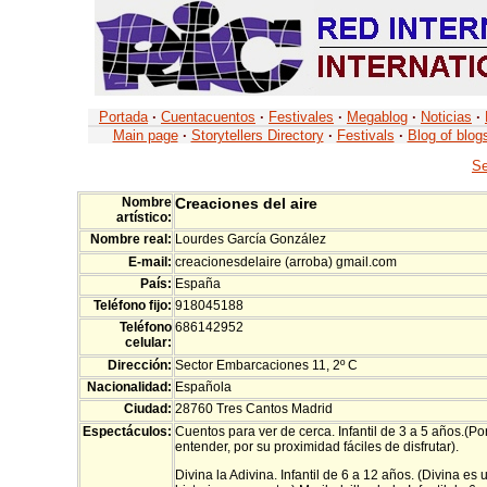
Portada
·
Cuentacuentos
·
Festivales
·
Megablog
·
Noticias
·
Main page
·
Storytellers Directory
·
Festivals
·
Blog of blog
Se
Nombre
Creaciones del aire
artístico:
Nombre real:
Lourdes García González
E-mail:
creacionesdelaire (arroba) gmail.com
País:
España
Teléfono fijo:
918045188
Teléfono
686142952
celular:
Dirección:
Sector Embarcaciones 11, 2º C
Nacionalidad:
Española
Ciudad:
28760 Tres Cantos Madrid
Espectáculos:
Cuentos para ver de cerca. Infantil de 3 a 5 años.(Por
entender, por su proximidad fáciles de disfrutar).
Divina la Adivina. Infantil de 6 a 12 años. (Divina 