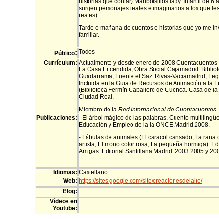
historias que contar) Maribolsillos lady. Infantil de 6
surgen personajes reales e imaginarios a los que le
reales).
Tarde o mañana de cuentos e historias que yo me inve
familiar.
:
Todos
Público
Currículum:
Actualmente y desde enero de 2008 Cuentacuentos en 
La Casa Encendida, Obra Social Cajamadrid. Bibliot
Guadarrama, Fuente el Saz, Rivas-Vaciamadrid, Leg
Incluida en la Guia de Recursos de Animación a la L
(Biblioteca Fermín Caballero de Cuenca. Casa de la 
Ciudad Real.
Miembro de la
Red Internacional de Cuentacuentos
.
Publicaciones:
- El árbol mágico de las palabras. Cuento multiling
Educación y Empleo de la la ONCE.Madrid.2008.
- Fábulas de animales (El caracol cansado, La rana 
artista, El mono color rosa, La pequeña hormiga). Ed
Amigas. Editorial Santillana.Madrid. 2003.2005 y 20
Idiomas:
Castellano
Web:
https://sites.google.com/site/creacionesdelaire/
Blog:
Vídeos en
Youtube: