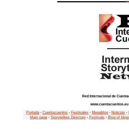
Red Internacional de Cuenta
www.cuentacuentos.eu
Portada
·
Cuentacuentos
·
Festivales
·
Megablog
·
Noticias
·
Main page
·
Storytellers Directory
·
Festivals
·
Blog of blog