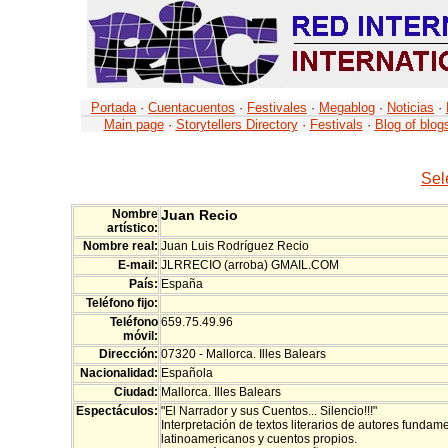
Portada
·
Cuentacuentos
·
Festivales
·
Megablog
·
Noticias
·
Main page
·
Storytellers Directory
·
Festivals
·
Blog of blog
Sel
Nombre
Juan Recio
artístico:
Nombre real:
Juan Luis Rodríguez Recio
E-mail:
JLRRECIO (arroba) GMAIL.COM
País:
España
Teléfono fijo:
Teléfono
659.75.49.96
móvil:
Dirección:
07320 - Mallorca. Illes Balears
Nacionalidad:
Española
Ciudad:
Mallorca. Illes Balears
Espectáculos:
"El Narrador y sus Cuentos... Silencio!!!"
Interpretación de textos literarios de autores funda
latinoamericanos y cuentos propios.