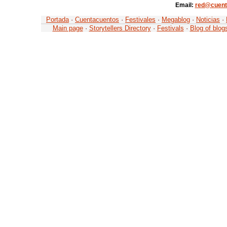
Email:
red@cuent
Portada
·
Cuentacuentos
·
Festivales
·
Megablog
·
Noticias
·
Main page
·
Storytellers Directory
·
Festivals
·
Blog of blog