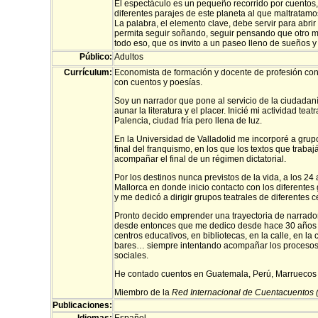
El espectáculo es un pequeño recorrido por cuentos
diferentes parajes de este planeta al que maltratamos
La palabra, el elemento clave, debe servir para abri
permita seguir soñando, seguir pensando que otro m
todo eso, que os invito a un paseo lleno de sueños y
Público:
Adultos
Currículum:
Economista de formación y docente de profesión con 
con cuentos y poesías.
Soy un narrador que pone al servicio de la ciudadan
aunar la literatura y el placer. Inicié mi actividad teat
Palencia, ciudad fría pero llena de luz.
En la Universidad de Valladolid me incorporé a grupo
final del franquismo, en los que los textos que tra
acompañar el final de un régimen dictatorial.
Por los destinos nunca previstos de la vida, a los 24
Mallorca en donde inicio contacto con los diferentes g
y me dedicó a dirigir grupos teatrales de diferentes 
Pronto decido emprender una trayectoria de narrador 
desde entonces que me dedico desde hace 30 años 
centros educativos, en bibliotecas, en la calle, en la 
bares… siempre intentando acompañar los procesos
sociales.
He contado cuentos en Guatemala, Perú, Marruecos
Miembro de la
Red Internacional de Cuentacuentos 
Publicaciones: