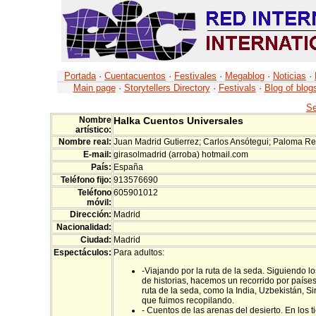
Portada
·
Cuentacuentos
·
Festivales
·
Megablog
·
Noticias
·
Main page
·
Storytellers Directory
·
Festivals
·
Blog of blog
Se
Nombre
Halka Cuentos Universales
artístico:
Nombre real:
Juan Madrid Gutierrez; Carlos Ansótegui; Paloma R
E-mail:
girasolmadrid (arroba) hotmail.com
País:
España
Teléfono fijo:
913576690
Teléfono
605901012
móvil:
Dirección:
Madrid
Nacionalidad:
Ciudad:
Madrid
Espectáculos:
Para adultos:
-Viajando por la ruta de la seda. Siguiendo l
de historias, hacemos un recorrido por paíse
ruta de la seda, como la India, Uzbekistán, Sir
que fuimos recopilando.
- Cuentos de las arenas del desierto. En los