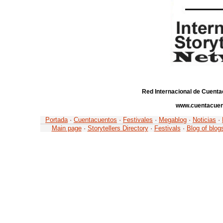
Red Internacional de Cuenta
www.cuentacuen
Portada
·
Cuentacuentos
·
Festivales
·
Megablog
·
Noticias
·
Main page
·
Storytellers Directory
·
Festivals
·
Blog of blog