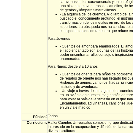
caravanas en los caravanserais y en el refugi
una historia de aventuras, de camellos, de b
de genios y lámparas maravillosas.
- La alquimia de los cuentos. A lo largo de 
buscado el conocimiento profundo; el instrum
transformación de los metales en oro, de las
superiores. La búsqueda nos ha conducido a l
ellos podemos encontrar el oro que reluce en 
Para Jóvenes
- Cuentos de amor para enamorados. El amor y 
el lago encantado son algunas de las histori
poder encontrar arrullo, consejo o inspiració
enamorados.
Para Niños: desde 3 a 10 años
- Cuentos de oriente para niños de occidente
de regalos de oriente nos han llegado los cue
Historias de genios, vampiros, hadas, prínci
misterio y de aventuras.
- Un viaje a través de la magia de los cuentos
en un avión o en nuestra imaginación entrar
para volar al país de la fantasía en el que tod
Encantamientos, adivinanzas, canciones, jue
en un viaje mágico
:
Todos
Público
Currículum:
Halka Cuentos Universales somos un grupo dedicado 
interesado en la recuperación y difusión de la narrac
diversas culturas.