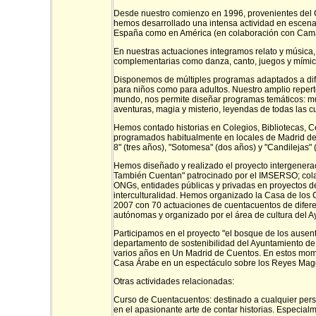
Desde nuestro comienzo en 1996, provenientes del 
hemos desarrollado una intensa actividad en escenar
España como en América (en colaboración con Cam
En nuestras actuaciones integramos relato y música
complementarias como danza, canto, juegos y mímic
Disponemos de múltiples programas adaptados a dife
para niños como para adultos. Nuestro amplio repert
mundo, nos permite diseñar programas temáticos: muj
aventuras, magia y misterio, leyendas de todas las cul
Hemos contado historias en Colegios, Bibliotecas, Ce
programados habitualmente en locales de Madrid de
8" (tres años), "Sotomesa" (dos años) y "Candilejas" 
Hemos diseñado y realizado el proyecto intergenera
También Cuentan" patrocinado por el IMSERSO; cola
ONGs, entidades públicas y privadas en proyectos d
interculturalidad. Hemos organizado la Casa de los
2007 con 70 actuaciones de cuentacuentos de difer
autónomas y organizado por el área de cultura del 
Participamos en el proyecto "el bosque de los ausen
departamento de sostenibilidad del Ayuntamiento de
varios años en Un Madrid de Cuentos. En estos mo
Casa Árabe en un espectáculo sobre los Reyes Mag
Otras actividades relacionadas:
Curso de Cuentacuentos: destinado a cualquier pers
en el apasionante arte de contar historias. Especial