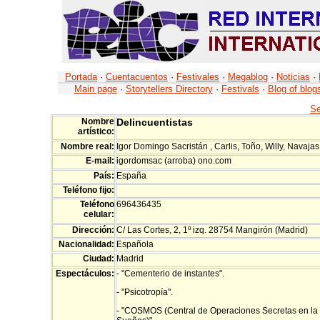
Portada
·
Cuentacuentos
·
Festivales
·
Megablog
·
Noticias
·
Main page
·
Storytellers Directory
·
Festivals
·
Blog of blog
Se
Nombre
Delincuentistas
artístico:
Nombre real:
Igor Domingo Sacristán , Carlis, Toño, Willy, Navajas
E-mail:
igordomsac (arroba) ono.com
País:
España
Teléfono fijo:
Teléfono
696436435
celular:
Dirección:
C/ Las Cortes, 2, 1º izq. 28754 Mangirón (Madrid)
Nacionalidad:
Española
Ciudad:
Madrid
Espectáculos:
- "Cementerio de instantes".
- "Psicotropía".
- "COSMOS (Central de Operaciones Secretas en la 