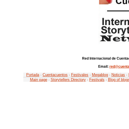
Red Internacional de Cuenta
Email:
red@cuenta
Portada
·
Cuentacuentos
·
Festivales
·
Megablog
·
Noticias
·
Main page
·
Storytellers Directory
·
Festivals
·
Blog of blog