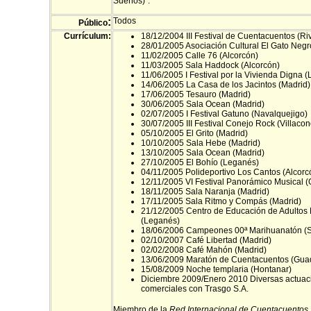
Sueños)".
:
Todos
Público
Currículum:
18/12/2004 III Festival de Cuentacuentos (R
28/01/2005 Asociación Cultural El Gato Negr
11/02/2005 Calle 76 (Alcorcón)
11/03/2005 Sala Haddock (Alcorcón)
11/06/2005 I Festival por la Vivienda Digna 
14/06/2005 La Casa de los Jacintos (Madrid)
17/06/2005 Tesauro (Madrid)
30/06/2005 Sala Ocean (Madrid)
02/07/2005 I Festival Gatuno (Navalquejigo)
30/07/2005 III Festival Conejo Rock (Villacon
05/10/2005 El Grito (Madrid)
10/10/2005 Sala Hebe (Madrid)
13/10/2005 Sala Ocean (Madrid)
27/10/2005 El Bohío (Leganés)
04/11/2005 Polideportivo Los Cantos (Alcorc
12/11/2005 VI Festival Panorámico Musical (
18/11/2005 Sala Naranja (Madrid)
17/11/2005 Sala Ritmo y Compás (Madrid)
21/12/2005 Centro de Educación de Adultos 
(Leganés)
18/06/2006 Campeones 00ª Marihuanatón (S
02/10/2007 Café Libertad (Madrid)
02/02/2008 Café Mahón (Madrid)
13/06/2009 Maratón de Cuentacuentos (Guad
15/08/2009 Noche templaria (Hontanar)
Diciembre 2009/Enero 2010 Diversas actuac
comerciales con Trasgo S.A.
Miembro de la
Red Internacional de Cuentacuentos
.