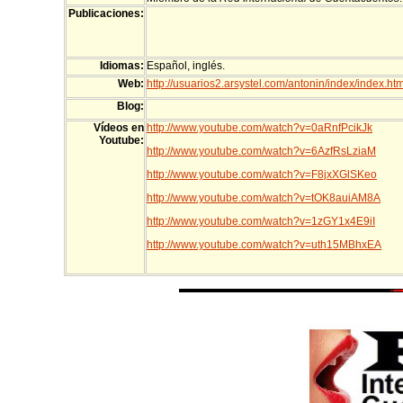
Publicaciones:
Idiomas:
Español, inglés.
Web:
http://usuarios2.arsystel.com/antonin/index/index.ht
Blog:
Vídeos en
http://www.youtube.com/watch?v=0aRnfPcikJk
Youtube:
http://www.youtube.com/watch?v=6AzfRsLziaM
http://www.youtube.com/watch?v=F8jxXGlSKeo
http://www.youtube.com/watch?v=tOK8auiAM8A
http://www.youtube.com/watch?v=1zGY1x4E9iI
http://www.youtube.com/watch?v=uth15MBhxEA