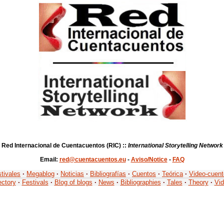
Red Internacional de Cuentacuentos (RIC) ::
International Storytelling Network
Email:
red@cuentacuentos.eu
-
Aviso/Notice
-
FAQ
tivales
·
Megablog
·
Noticias
·
Bibliografías
·
Cuentos
·
Teórica
·
Video-cuen
ectory
·
Festivals
·
Blog of blogs
·
News
·
Bibliographies
·
Tales
·
Theory
·
Vid