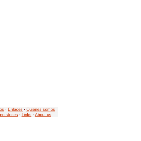
tos
·
Enlaces
·
Quiénes somos
eo-stories
·
Links
·
About us