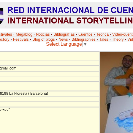
tivales
·
Megablog
·
Noticias
·
Bibliografías
·
Cuentos
·
Teórica
·
Video-cuen
ectory
·
Festivals
·
Blog of blogs
·
News
·
Bibliographies
·
Tales
·
Theory
·
Vid
Select Language
▼
 gmail.com
 08198 La Floresta ( Barcelona)
u-xuu"