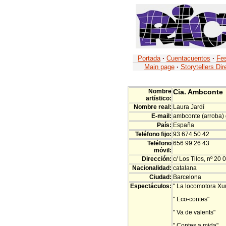
Portada
·
Cuentacuentos
·
Fes
Main page
·
Storytellers Dir
Nombre
Cia. Ambconte
artístico:
Nombre real:
Laura Jardí
E-mail:
ambconte (arroba)
País:
España
Teléfono fijo:
93 674 50 42
Teléfono
656 99 26 43
móvil:
Dirección:
c/ Los Tilos, nº 20
Nacionalidad:
catalana
Ciudad:
Barcelona
Espectáculos:
" La locomotora Xu
" Eco-contes"
" Va de valents"
" Contes a mida"