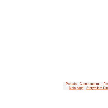
Portada
·
Cuentacuentos
·
Fes
Main page
·
Storytellers Dir