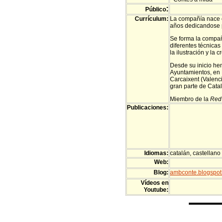
:
Público
Currículum:
La compañía nace 
años dedicandose 
Se forma la compañí
diferentes técnicas 
la ilustración y la 
Desde su inicio hem
Ayuntamientos, en 
Carcaixent (Valenci
gran parte de Catal
Miembro de la
Red 
Publicaciones:
Idiomas:
catalán, castellano
Web:
Blog:
ambconte.blogspo
Vídeos en
Youtube: