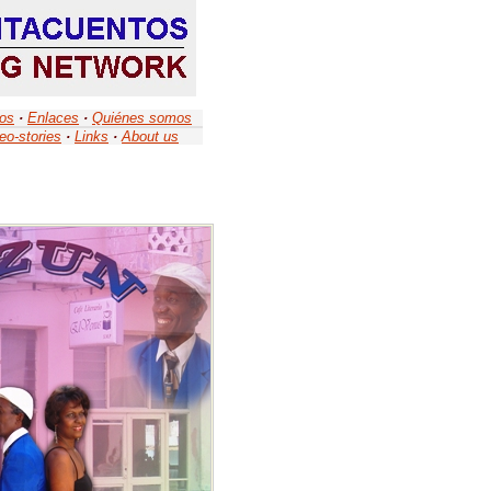
tos
·
Enlaces
·
Quiénes somos
eo-stories
·
Links
·
About us