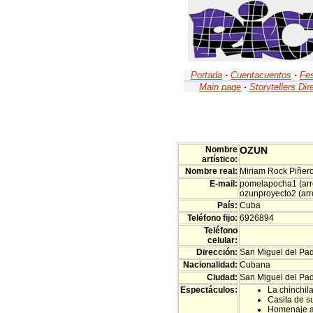
Portada
·
Cuentacuentos
·
Fes
Main page
·
Storytellers Dir
Nombre
OZUN
artístico:
Nombre real:
Miriam Rock Piñer
E-mail:
pomelapocha1 (arr
ozunproyecto2 (ar
País:
Cuba
Teléfono fijo:
6926894
Teléfono
celular:
Dirección:
San Miguel del Pa
Nacionalidad:
Cubana
Ciudad:
San Miguel del Pa
Espectáculos:
La chinchil
Casita de 
Homenaje a