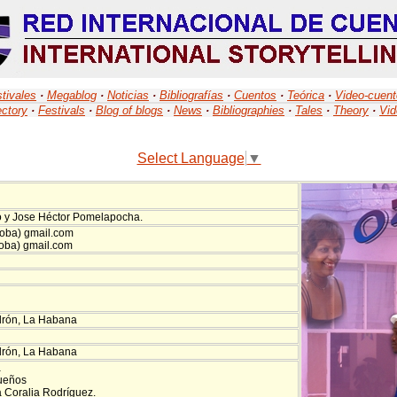
tivales
·
Megablog
·
Noticias
·
Bibliografías
·
Cuentos
·
Teórica
·
Video-cuen
ectory
·
Festivals
·
Blog of blogs
·
News
·
Bibliographies
·
Tales
·
Theory
·
Vid
Select Language
▼
o y Jose Héctor Pomelapocha.
oba) gmail.com
roba) gmail.com
drón, La Habana
drón, La Habana
a
sueños
 Coralia Rodríguez.