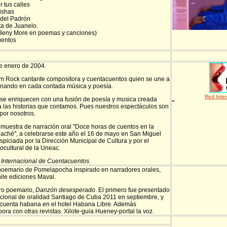
 tus calles
rishas
 del Padrón
ta de Juanelo.
 (Beny More en poemas y canciones)
uentos
e enero de 2004.
am Rock cantante compositora y cuentacuentos quien se une a
nando en cada contada música y poesía.
Red Inte
se enriquecen con una fusión de poesía y musica creada
"
 las historias que contamos. Pues nuestros espectáculos son
por nosotros.
uestra de narración oral "Doce horas de cuentos en la
aché", a celebrarse este año el 16 de mayo en San Miguel
spiciada por la Dirección Municipal de Cultura y por el
cultural de la Uneac.
Internacional de Cuentacuentos
.
 poemario de Pomelapocha inspirado en narradores orales,
ile ediciones Maval.
ro poemario,
Danzón desesperado
. El primero fue presentado
nacional de oralidad Santiago de Cuba 2011 en septiembre, y
 cuenta habana en el hotel Habana Libre. Además
ra con otras revistas. Xilote-guia Hueney-portal la voz.