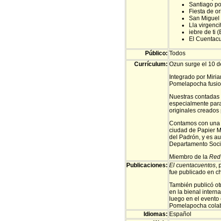
Santiago por
Fiesta de o
San Miguel
Lla virgenci
iebre de ti
El Cuentac
Público:
Todos
Currículum:
Ozun surge el 10 d
Integrado por Miri
Pomelapocha fusio
Nuestras contadas 
especialmente para
originales creados 
Contamos con una m
ciudad de Papier M
del Padrón, y es au
Departamento Socio
Miembro de la
Red 
Publicaciones:
El cuentacuentos
,
fue publicado en ch
También publicó ot
en la bienal inter
luego en el evento
Pomelapocha colabo
Idiomas:
Español