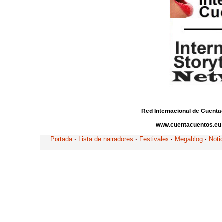
Red Internacional de Cuenta
www.cuentacuentos.eu
Portada
·
Lista de narradores
·
Festivales
·
Megablog
·
Noti