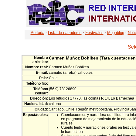
Portada
·
Lista de narradores
·
Festivales
·
Megablog
·
Noti
Sel
Nombre
Carmen Muñoz Bohlken (Tata cuentacuen
artístico:
Nombre real:
Carmen Muñoz Bohlken
E-mail:
camubo (arroba) yahoo.es
País:
Chile
Teléfono fijo:
Teléfono
(56.9) 78126890
celular:
Dirección:
Los refugios 17770. las colinas P. 14. Lo Barnechea
Nacionalidad:
chilena
Ciudad:
Santiago. Chile. Región metropolitana. ProvinciaSan
Espectáculos:
Cuentacuentos y narradora oral literatura infa
en programa de mejoramiento de la educació
rurales.
Cuento leído y narraciones orales en festivale
lo barnechea.