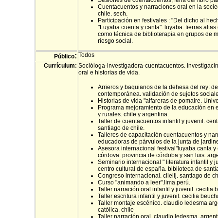
Sesiones de cuentacuentos, feria del libro pa
Cuentacuentos y narraciones oral en la socie
chile. sech.
Participación en festivales : "Del dicho al hec
"Luyaba cuenta y canta". luyaba. tierras altas
como técnica de biblioterapia en grupos de
riesgo social.
:
Todos
Público
Currículum:
Socióloga-investigadora-cuentacuentos. Investigaci
oral e historias de vida.
Arrieros y baquianos de la dehesa del rey: de
contemporánea. validación de sujetos sociale
Historias de vida "alfareras de pomaire. Unive
Programa mejoramiento de la educación en e
y rurales. chile y argentina.
Taller de cuentacuentos infantil y juvenil. cen
santiago de chile.
Talleres de capacitación cuentacuentos y narr
educadoras de párvulos de la junta de jardines 
Asesora internacional festival"luyaba canta y c
córdova. provincia de córdoba y san luis. arg
Seminario internacional " literatura infantil y
centro cultural de españa. biblioteca de santi
Congreso internacional. cilelij. santiago de c
Curso "animando a leer".lima.perú.
Taller narración oral infantil y juvenil. cecilia
Taller escritura infantil y juvenil. cecilia beuch
Taller montaje escénico. claudio ledesma arg
católica. chile
Taller narración oral. claudio ledesma. argent